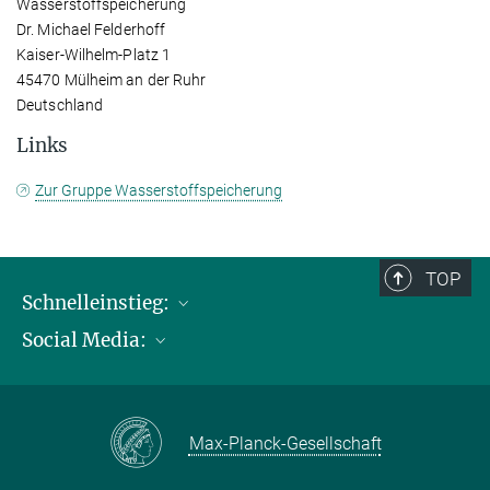
Wasserstoffspeicherung
Dr. Michael Felderhoff
Kaiser-Wilhelm-Platz 1
45470 Mülheim an der Ruhr
Deutschland
Links
Zur Gruppe Wasserstoffspeicherung
TOP
Schnelleinstieg:
Social Media:
Publikationen
Max-Planck-Gesellschaft
Facebook
Kontakt und Anfahrtsbeschreibung
Instagram
Max-Planck-Gesellschaft
LinkedIN
Youtube