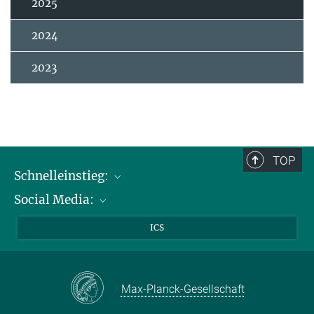
2025
2024
2023
TOP
Schnelleinstieg:
Social Media:
Publikationen
Max-Planck-Gesellschaft
Facebook
ICS
Kontakt und Anfahrtsbeschreibung
Instagram
LinkedIN
Max-Planck-Gesellschaft
Youtube