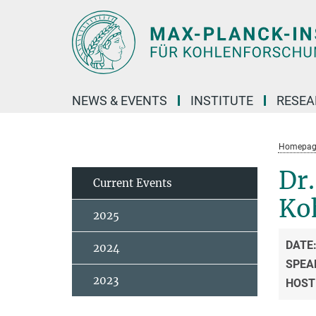
Main-
Content
NEWS & EVENTS
INSTITUTE
RESE
Homepag
Dr.
Current Events
Ko
2025
DATE
2024
SPEA
2023
HOST