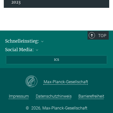
2023
TOP
Schnelleinstieg:
Social Media:
Publikationen
Max-Planck-Gesellschaft
Facebook
ICS
Kontakt und Anfahrtsbeschreibung
Instagram
LinkedIN
Max-Planck-Gesellschaft
Youtube
Impressum
Datenschutzhinweis
Barrierefreiheit
©
2026, Max-Planck-Gesellschaft