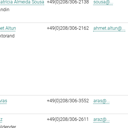
atrícia Almeida Sousa
+49(0)208/306-2138
sousa@...
andin
et Altun
+49(0)208/306-2162
ahmet.altun@...
ktorand
Aras
+49(0)208/306-3552
aras@...
az
+49(0)208/306-2611
araz@...
ildender