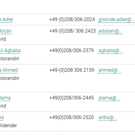
e Adler
+49 (0)208/306-2024
gislinde.adler@...
dorján
+49 (0)208/ 306 2425
adorjan@...
and
ül Agbaba
+49(0)208/306-2379
agbaba@...
ktorandin
ka Ahmed
+49-(0)208 306 2159
ahmed@...
ktorandin
Alama
+49(0)208/306-2445
alama@...
and
ra
+49(0)208/306-2520
aldra@...
ildender