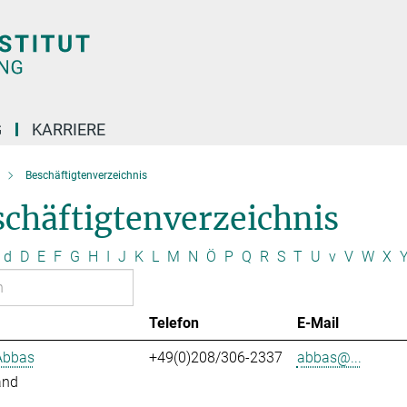
G
KARRIERE
Beschäftigtenverzeichnis
chäftigtenverzeichnis
d
D
E
F
G
H
I
J
K
L
M
N
Ö
P
Q
R
S
T
U
v
V
W
X
Telefon
E-Mail
Abbas
+49(0)208/306-2337
abbas@...
and