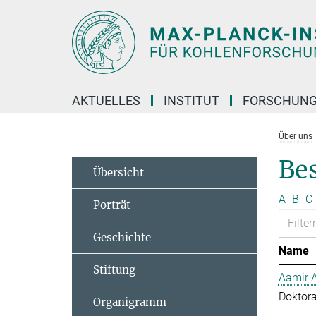
Hauptinhalt
AKTUELLES
INSTITUT
FORSCHUN
Über uns
Bes
Übersicht
A
B
C
Porträt
Geschichte
Name
Stiftung
Aamir 
Doktor
Organigramm