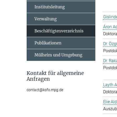
Institutsleitung
Gislind
Verwaltung
Áron A
Beschäftigtenverzeichnis
Doktor
Publikationen
Dr. Özg
Postdo
Mülheim und Umgebung
Dr. Ra
Postdo
Kontakt für allgemeine
Anfragen
Layth 
contact@kofo.mpg.de
Doktor
Elie Ald
Auszub