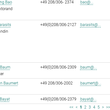
jing Bao
+49 208/306- 2374
bao@...
ktorand
arasits
+49(0)208/306-2127
barasits@...
andin
n Baum
+49(0)208/306-2309
baum@...
er
an Baumert
+49 208/306-2002
baumert@...
 Bayat
+49(0)208/306-2379
bayat@...
<<
<
1
2
3
4
5
>
>