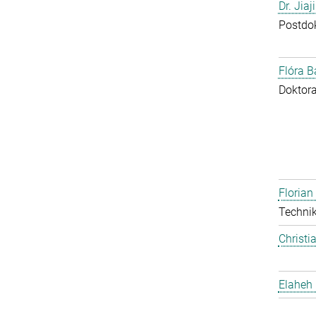
Dr. Jia
Postdo
Flóra B
Doktor
Floria
Technik
Christi
Elaheh