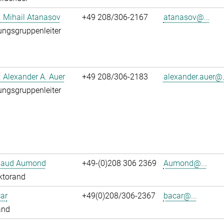
r. Mihail Atanasov
+49 208/306-2167
atanasov@...
ngsgruppenleiter
r. Alexander A. Auer
+49 208/306-2183
alexander.auer@.
ngsgruppenleiter
ibaud Aumond
+49-(0)208 306 2369
Aumond@...
ktorand
ar
+49(0)208/306-2367
bacar@...
and