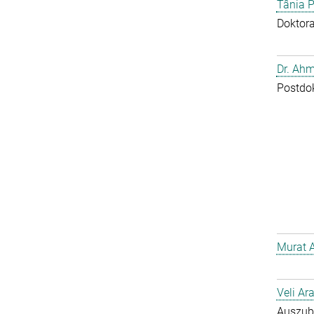
Tânia P
Doktor
Dr. Ahm
Postdo
Murat 
Veli Ar
Auszub