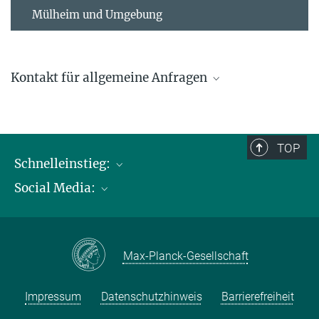
Mülheim und Umgebung
Kontakt für allgemeine Anfragen
contact@kofo.mpg.de
TOP
Schnelleinstieg:
Social Media:
Publikationen
Max-Planck-Gesellschaft
Facebook
Kontakt und Anfahrtsbeschreibung
Instagram
Max-Planck-Gesellschaft
LinkedIN
Youtube
Impressum
Datenschutzhinweis
Barrierefreiheit