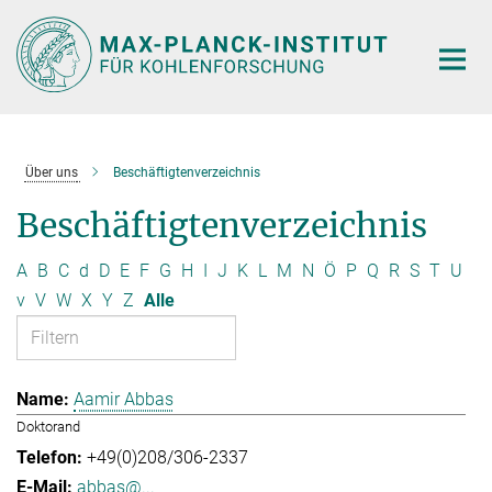
Hauptinhalt
Über uns
Beschäftigtenverzeichnis
Beschäftigtenverzeichnis
A
B
C
d
D
E
F
G
H
I
J
K
L
M
N
Ö
P
Q
R
S
T
U
v
V
W
X
Y
Z
Alle
Aamir Abbas
Doktorand
+49(0)208/306-2337
abbas@...