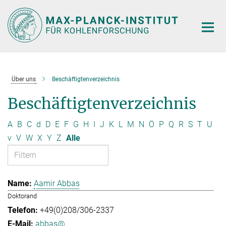
Hauptinhalt
Über uns
Beschäftigtenverzeichnis
Beschäftigtenverzeichnis
A
B
C
d
D
E
F
G
H
I
J
K
L
M
N
Ö
P
Q
R
S
T
U
v
V
W
X
Y
Z
Alle
Aamir Abbas
Doktorand
+49(0)208/306-2337
abbas@...