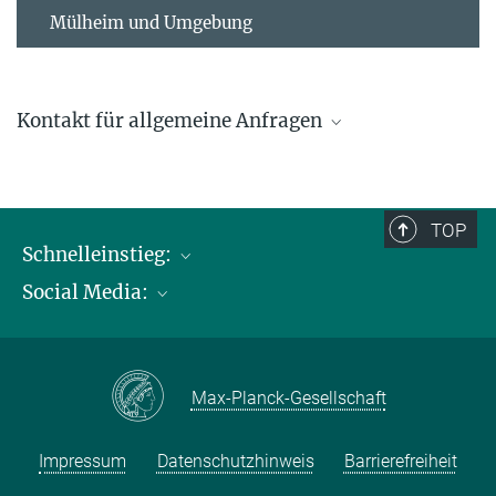
Mülheim und Umgebung
Kontakt für allgemeine Anfragen
contact@kofo.mpg.de
TOP
Schnelleinstieg:
Social Media:
Publikationen
Max-Planck-Gesellschaft
Facebook
Kontakt und Anfahrtsbeschreibung
Instagram
Max-Planck-Gesellschaft
LinkedIN
Youtube
Impressum
Datenschutzhinweis
Barrierefreiheit