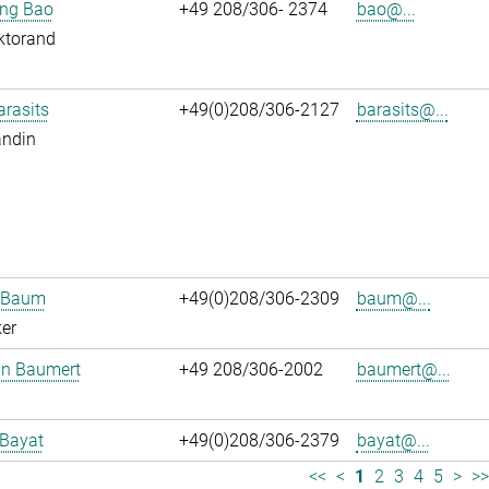
jing Bao
+49 208/306- 2374
bao@...
ktorand
arasits
+49(0)208/306-2127
barasits@...
andin
n Baum
+49(0)208/306-2309
baum@...
er
an Baumert
+49 208/306-2002
baumert@...
 Bayat
+49(0)208/306-2379
bayat@...
<<
<
1
2
3
4
5
>
>