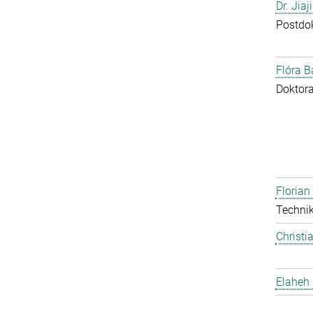
Dr. Jia
Postdo
Flóra B
Doktor
Floria
Technik
Christi
Elaheh