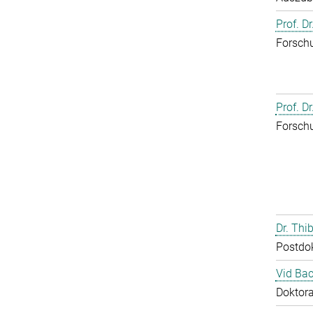
Prof. D
Forschu
Prof. D
Forschu
Dr. Th
Postdo
Vid Bac
Doktor