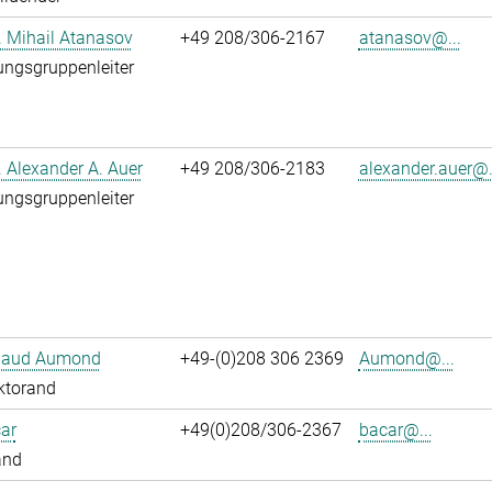
r. Mihail Atanasov
+49 208/306-2167
atanasov@...
ngsgruppenleiter
r. Alexander A. Auer
+49 208/306-2183
alexander.auer@.
ngsgruppenleiter
ibaud Aumond
+49-(0)208 306 2369
Aumond@...
ktorand
ar
+49(0)208/306-2367
bacar@...
and