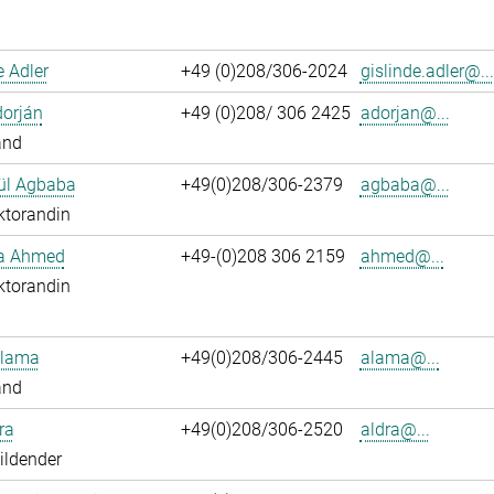
e Adler
+49 (0)208/306-2024
gislinde.adler@...
dorján
+49 (0)208/ 306 2425
adorjan@...
and
ül Agbaba
+49(0)208/306-2379
agbaba@...
ktorandin
ka Ahmed
+49-(0)208 306 2159
ahmed@...
ktorandin
Alama
+49(0)208/306-2445
alama@...
and
ra
+49(0)208/306-2520
aldra@...
ildender