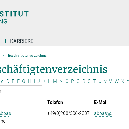
G
KARRIERE
Beschäftigtenverzeichnis
chäftigtenverzeichnis
d
D
E
F
G
H
I
J
K
L
M
N
Ö
P
Q
R
S
T
U
v
V
W
X
Telefon
E-Mail
Abbas
+49(0)208/306-2337
abbas@...
and