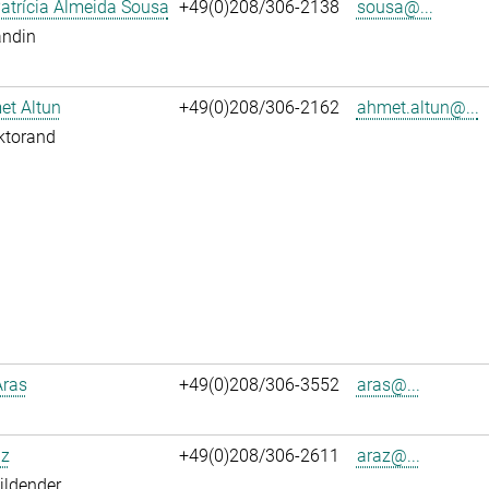
atrícia Almeida Sousa
+49(0)208/306-2138
sousa@...
andin
et Altun
+49(0)208/306-2162
ahmet.altun@...
ktorand
Aras
+49(0)208/306-3552
aras@...
az
+49(0)208/306-2611
araz@...
ildender