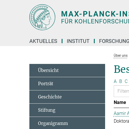
Hauptinhalt
AKTUELLES
INSTITUT
FORSCHUN
Über uns
Bes
Übersicht
A
B
C
Porträt
Geschichte
Name
Stiftung
Aamir 
Doktor
Organigramm