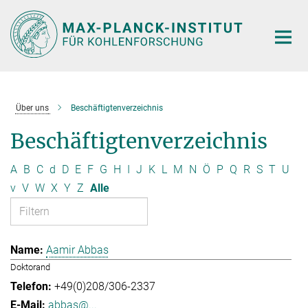
Hauptinhalt
Über uns
Beschäftigtenverzeichnis
Beschäftigtenverzeichnis
A
B
C
d
D
E
F
G
H
I
J
K
L
M
N
Ö
P
Q
R
S
T
U
v
V
W
X
Y
Z
Alle
Aamir Abbas
Doktorand
+49(0)208/306-2337
abbas@...