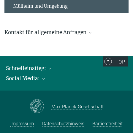
Mülheim und Umgebung
Kontakt für allgemeine Anfragen
contact@kofo.mpg.de
TOP
Schnelleinstieg:
Social Media:
Publikationen
Max-Planck-Gesellschaft
Facebook
Kontakt und Anfahrtsbeschreibung
Instagram
Max-Planck-Gesellschaft
LinkedIN
Youtube
Impressum
Datenschutzhinweis
Barrierefreiheit