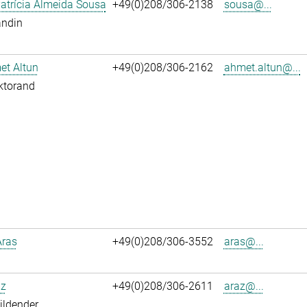
atrícia Almeida Sousa
+49(0)208/306-2138
sousa@...
andin
et Altun
+49(0)208/306-2162
ahmet.altun@...
ktorand
Aras
+49(0)208/306-3552
aras@...
az
+49(0)208/306-2611
araz@...
ildender