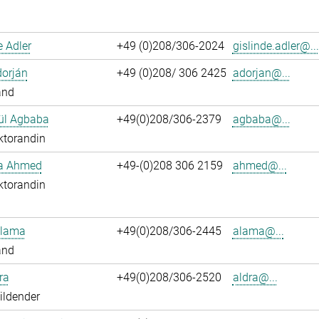
e Adler
+49 (0)208/306-2024
gislinde.adler@...
dorján
+49 (0)208/ 306 2425
adorjan@...
and
ül Agbaba
+49(0)208/306-2379
agbaba@...
ktorandin
ka Ahmed
+49-(0)208 306 2159
ahmed@...
ktorandin
Alama
+49(0)208/306-2445
alama@...
and
ra
+49(0)208/306-2520
aldra@...
ildender