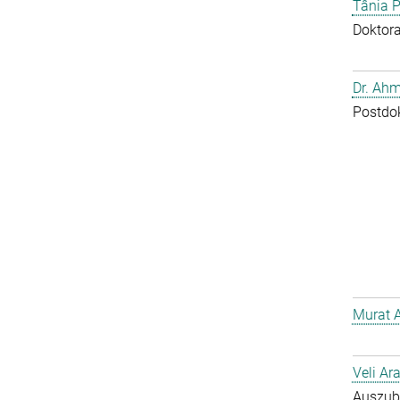
Tânia P
Doktor
Dr. Ahm
Postdo
Murat 
Veli Ar
Auszub