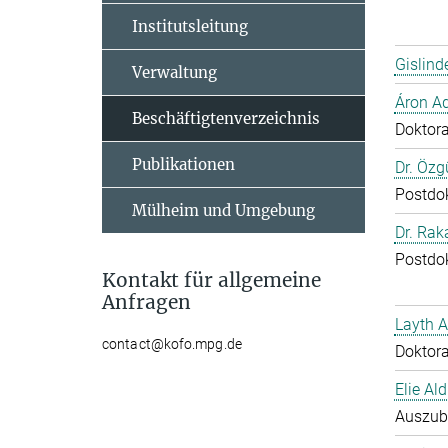
Institutsleitung
Gislind
Verwaltung
Áron A
Beschäftigtenverzeichnis
Doktor
Publikationen
Dr. Özg
Postdo
Mülheim und Umgebung
Dr. Ra
Postdo
Kontakt für allgemeine
Anfragen
Layth 
contact@kofo.mpg.de
Doktor
Elie Ald
Auszub