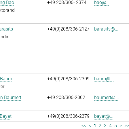
jing Bao
+49 208/306- 2374
bao@...
ktorand
arasits
+49(0)208/306-2127
barasits@...
andin
n Baum
+49(0)208/306-2309
baum@...
er
an Baumert
+49 208/306-2002
baumert@...
 Bayat
+49(0)208/306-2379
bayat@...
<<
<
1
2
3
4
5
>
>