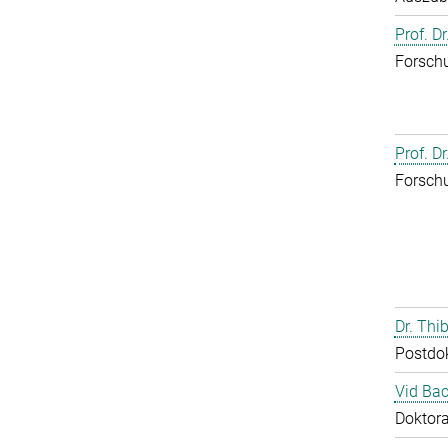
Prof. D
Forschu
Prof. D
Forschu
Dr. Th
Postdo
Vid Bac
Doktor