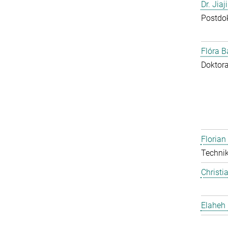
Dr. Jia
Postdo
Flóra B
Doktor
Floria
Technik
Christi
Elaheh