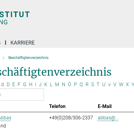
G
KARRIERE
Beschäftigtenverzeichnis
chäftigtenverzeichnis
d
D
E
F
G
H
I
J
K
L
M
N
Ö
P
Q
R
S
T
U
v
V
W
X
Telefon
E-Mail
Abbas
+49(0)208/306-2337
abbas@...
and