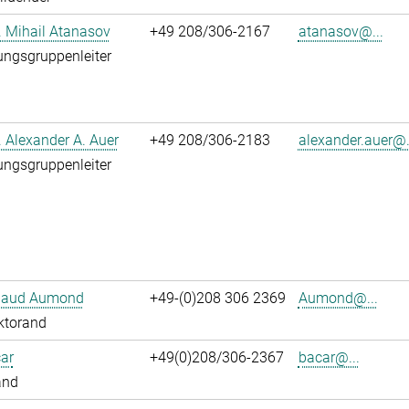
r. Mihail Atanasov
+49 208/306-2167
atanasov@...
ngsgruppenleiter
r. Alexander A. Auer
+49 208/306-2183
alexander.auer@.
ngsgruppenleiter
ibaud Aumond
+49-(0)208 306 2369
Aumond@...
ktorand
ar
+49(0)208/306-2367
bacar@...
and