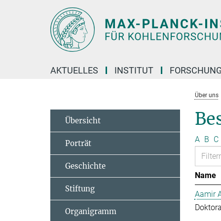
Hauptinhalt
AKTUELLES
INSTITUT
FORSCHUN
Über uns
Bes
Übersicht
A
B
C
Porträt
Geschichte
Name
Stiftung
Aamir 
Doktor
Organigramm