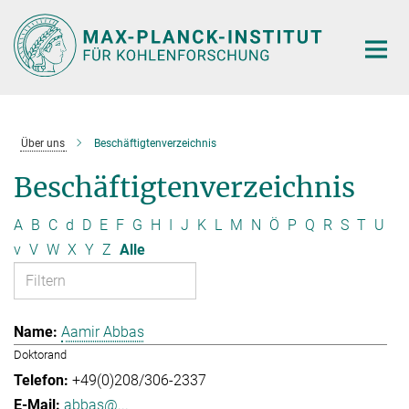
Hauptinhalt
Über uns
Beschäftigtenverzeichnis
Beschäftigtenverzeichnis
A
B
C
d
D
E
F
G
H
I
J
K
L
M
N
Ö
P
Q
R
S
T
U
v
V
W
X
Y
Z
Alle
Aamir Abbas
Doktorand
+49(0)208/306-2337
abbas@...