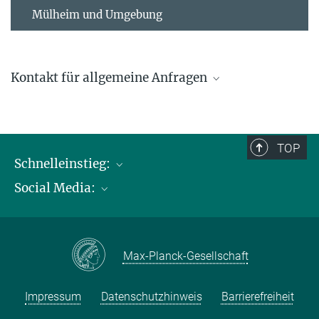
Mülheim und Umgebung
Kontakt für allgemeine Anfragen
contact@kofo.mpg.de
TOP
Schnelleinstieg:
Social Media:
Publikationen
Max-Planck-Gesellschaft
Facebook
Kontakt und Anfahrtsbeschreibung
Instagram
Max-Planck-Gesellschaft
LinkedIN
Youtube
Impressum
Datenschutzhinweis
Barrierefreiheit