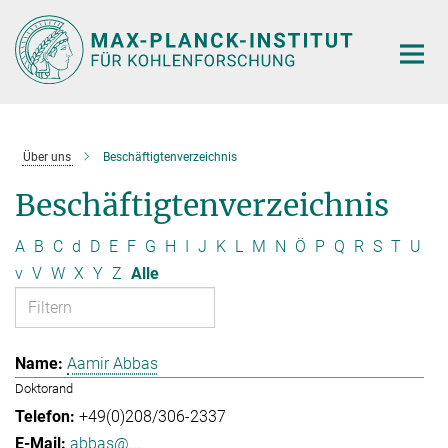
Hauptinhalt
Über uns
Beschäftigtenverzeichnis
Beschäftigtenverzeichnis
A
B
C
d
D
E
F
G
H
I
J
K
L
M
N
Ö
P
Q
R
S
T
U
v
V
W
X
Y
Z
Alle
Aamir Abbas
Doktorand
+49(0)208/306-2337
abbas@...