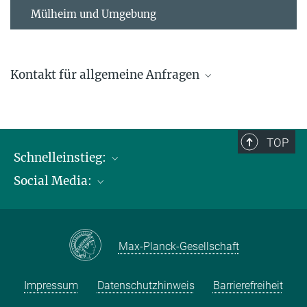
Mülheim und Umgebung
Kontakt für allgemeine Anfragen
contact@kofo.mpg.de
TOP
Schnelleinstieg:
Social Media:
Publikationen
Max-Planck-Gesellschaft
Facebook
Kontakt und Anfahrtsbeschreibung
Instagram
Max-Planck-Gesellschaft
LinkedIN
Youtube
Impressum
Datenschutzhinweis
Barrierefreiheit