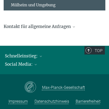
Mülheim und Umgebung
Kontakt für allgemeine Anfragen
contact@kofo.mpg.de
TOP
Schnelleinstieg:
Social Media:
Publikationen
Max-Planck-Gesellschaft
Facebook
Kontakt und Anfahrtsbeschreibung
Instagram
Max-Planck-Gesellschaft
LinkedIN
Youtube
Impressum
Datenschutzhinweis
Barrierefreiheit