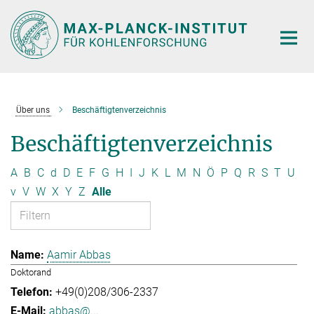
Hauptinhalt
Über uns
Beschäftigtenverzeichnis
Beschäftigtenverzeichnis
A
B
C
d
D
E
F
G
H
I
J
K
L
M
N
Ö
P
Q
R
S
T
U
v
V
W
X
Y
Z
Alle
Aamir Abbas
Doktorand
+49(0)208/306-2337
abbas@...