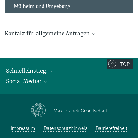
Mülheim und Umgebung
Kontakt für allgemeine Anfragen
contact@kofo.mpg.de
TOP
Schnelleinstieg:
Social Media:
Publikationen
Max-Planck-Gesellschaft
Facebook
Kontakt und Anfahrtsbeschreibung
Instagram
Max-Planck-Gesellschaft
LinkedIN
Youtube
Impressum
Datenschutzhinweis
Barrierefreiheit