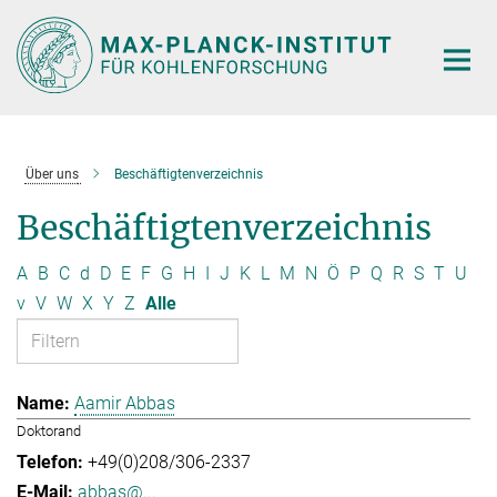
Hauptinhalt
Über uns
Beschäftigtenverzeichnis
Beschäftigtenverzeichnis
A
B
C
d
D
E
F
G
H
I
J
K
L
M
N
Ö
P
Q
R
S
T
U
v
V
W
X
Y
Z
Alle
Aamir Abbas
Doktorand
+49(0)208/306-2337
abbas@...