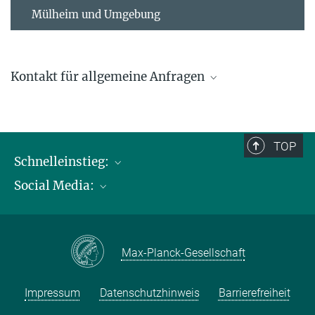
Mülheim und Umgebung
Kontakt für allgemeine Anfragen
contact@kofo.mpg.de
TOP
Schnelleinstieg:
Social Media:
Publikationen
Max-Planck-Gesellschaft
Facebook
Kontakt und Anfahrtsbeschreibung
Instagram
Max-Planck-Gesellschaft
LinkedIN
Youtube
Impressum
Datenschutzhinweis
Barrierefreiheit