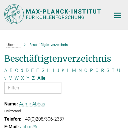
Hauptinhalt
Über uns
Beschäftigtenverzeichnis
Beschäftigtenverzeichnis
A
B
C
d
D
E
F
G
H
I
J
K
L
M
N
Ö
P
Q
R
S
T
U
v
V
W
X
Y
Z
Alle
Aamir Abbas
Doktorand
+49(0)208/306-2337
abbas@...