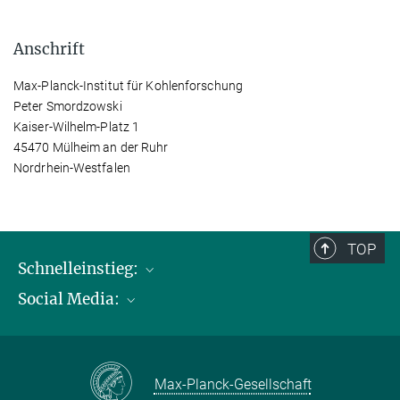
Anschrift
Max-Planck-Institut für Kohlenforschung
Peter Smordzowski
Kaiser-Wilhelm-Platz 1
45470 Mülheim an der Ruhr
Nordrhein-Westfalen
TOP
Schnelleinstieg:
Social Media:
Publikationen
Max-Planck-Gesellschaft
Facebook
Kontakt und Anfahrtsbeschreibung
Instagram
Max-Planck-Gesellschaft
LinkedIN