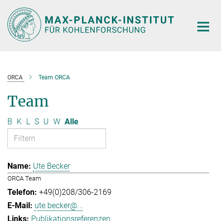
Hauptinhalt
ORCA
Team ORCA
Team
B
K
L
S
U
W
Alle
Ute Becker
ORCA Team
+49(0)208/306-2169
ute.becker@...
Publikationsreferenzen