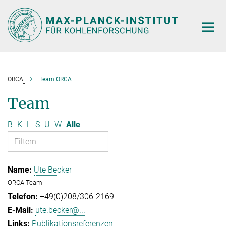
Hauptinhalt
ORCA
Team ORCA
Team
B
K
L
S
U
W
Alle
Ute Becker
ORCA Team
+49(0)208/306-2169
ute.becker@...
Publikationsreferenzen