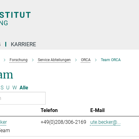
G
KARRIERE
Forschung
Service Abteilungen
ORCA
Team ORCA
am
S
U
W
Alle
Telefon
E-Mail
ker
+49(0)208/306-2169
ute.becker@...
Team