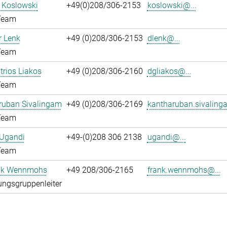
l Koslowski
+49(0)208/306-2153
koslowski@...
Team
 Lenk
+49 (0)208/306-2153
dlenk@...
Team
itrios Liakos
+49 (0)208/306-2160
dgliakos@...
Team
ruban Sivalingam
+49 (0)208/306-2169
kantharuban.sivaling
Team
 Ugandi
+49-(0)208 306 2138
ugandi@...
Team
ank Wennmohs
+49 208/306-2165
frank.wennmohs@...
ngsgruppenleiter