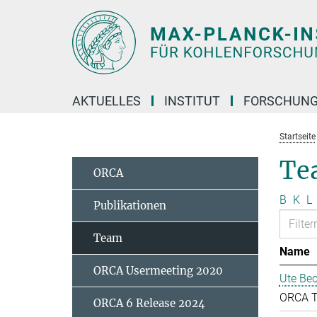
Hauptinhalt
AKTUELLES
INSTITUT
FORSCHUN
Startseite
Te
ORCA
B
K
L
Publikationen
Team
Name
ORCA Usermeeting 2020
Ute Bec
ORCA 
ORCA 6 Release 2024