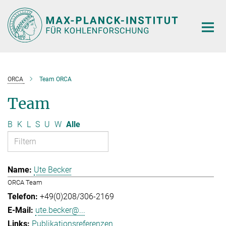
Hauptinhalt
ORCA
Team ORCA
Team
B
K
L
S
U
W
Alle
Ute Becker
ORCA Team
+49(0)208/306-2169
ute.becker@...
Publikationsreferenzen