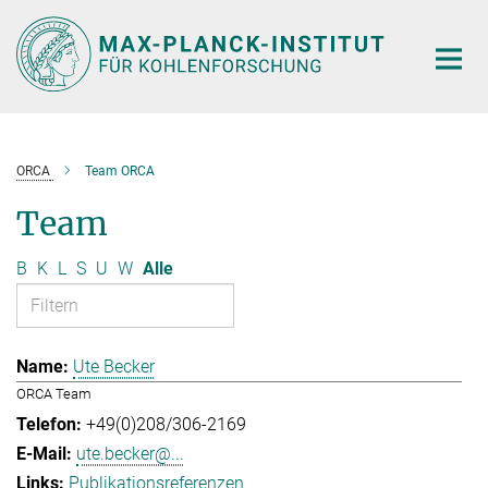
Hauptinhalt
ORCA
Team ORCA
Team
B
K
L
S
U
W
Alle
Ute Becker
ORCA Team
+49(0)208/306-2169
ute.becker@...
Publikationsreferenzen