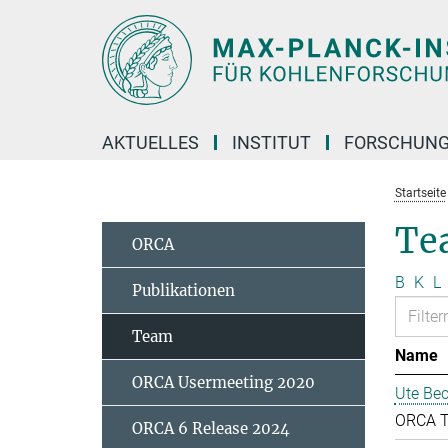
Hauptinhalt
AKTUELLES
INSTITUT
FORSCHUN
Startseite
Te
ORCA
B
K
L
Publikationen
Team
Name
ORCA Usermeeting 2020
Ute Bec
ORCA 
ORCA 6 Release 2024