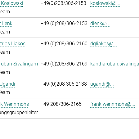
l Koslowski
+49(0)208/306-2153
koslowski@...
Team
 Lenk
+49 (0)208/306-2153
dlenk@...
Team
itrios Liakos
+49 (0)208/306-2160
dgliakos@...
Team
ruban Sivalingam
+49 (0)208/306-2169
kantharuban.sivaling
Team
 Ugandi
+49-(0)208 306 2138
ugandi@...
Team
ank Wennmohs
+49 208/306-2165
frank.wennmohs@...
ngsgruppenleiter