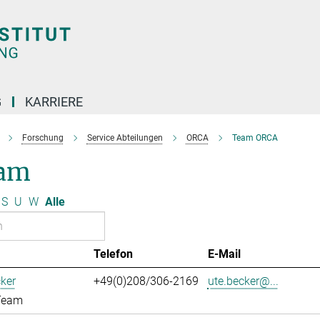
G
KARRIERE
Forschung
Service Abteilungen
ORCA
Team ORCA
am
S
U
W
Alle
Telefon
E-Mail
ker
+49(0)208/306-2169
ute.becker@...
Team