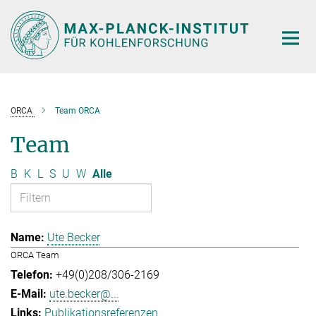
Hauptinhalt
ORCA
Team ORCA
Team
B
K
L
S
U
W
Alle
Ute Becker
ORCA Team
+49(0)208/306-2169
ute.becker@...
Publikationsreferenzen