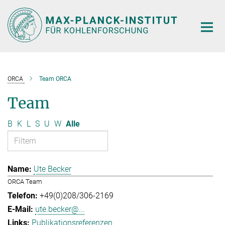
Hauptinhalt
ORCA
Team ORCA
Team
B
K
L
S
U
W
Alle
Ute Becker
ORCA Team
+49(0)208/306-2169
ute.becker@...
Publikationsreferenzen