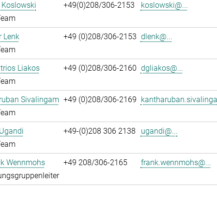
l Koslowski
+49(0)208/306-2153
koslowski@...
Team
 Lenk
+49 (0)208/306-2153
dlenk@...
Team
itrios Liakos
+49 (0)208/306-2160
dgliakos@...
Team
ruban Sivalingam
+49 (0)208/306-2169
kantharuban.sivaling
Team
 Ugandi
+49-(0)208 306 2138
ugandi@...
Team
ank Wennmohs
+49 208/306-2165
frank.wennmohs@...
ngsgruppenleiter