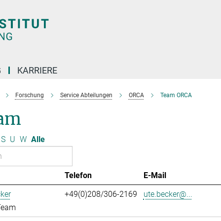
G
KARRIERE
Forschung
Service Abteilungen
ORCA
Team ORCA
am
S
U
W
Alle
Telefon
E-Mail
ker
+49(0)208/306-2169
ute.becker@...
Team