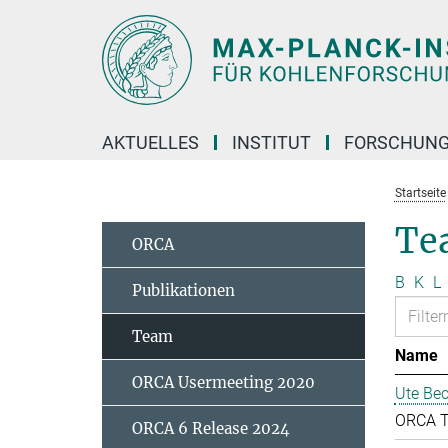
Hauptinhalt
AKTUELLES
INSTITUT
FORSCHUN
Startseite
Te
ORCA
B
K
L
Publikationen
Team
Name
ORCA Usermeeting 2020
Ute Bec
ORCA 
ORCA 6 Release 2024