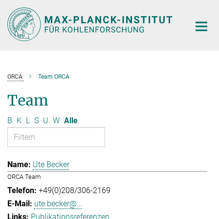
Hauptinhalt
ORCA
Team ORCA
Team
B
K
L
S
U
W
Alle
Ute Becker
ORCA Team
+49(0)208/306-2169
ute.becker@...
Publikationsreferenzen