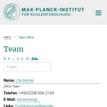
Hauptinhalt
ORCA
Team ORCA
Team
B
K
L
S
U
W
Alle
Ute Becker
ORCA Team
+49(0)208/306-2169
ute.becker@...
Publikationsreferenzen