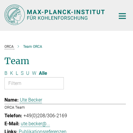
Hauptinhalt
ORCA
Team ORCA
Team
B
K
L
S
U
W
Alle
Ute Becker
ORCA Team
+49(0)208/306-2169
ute.becker@...
Publikationsreferenzen