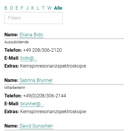
B
D
E
F
J
K
L
T
W
Alle
Eliana Bido
Auszubildende
+49 208/306-2120
bido@...
Kernspinresonanzspektroskopie
Sabrina Brunner
Mitarbeiterin
+49(0)208/306-2144
brunner@...
Kernspinresonanzspektroskopie
David Dunschen