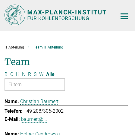
Hauptinhalt
IT Abteilung
Team IT Abteilung
Team
B
C
H
N
R
S
W
Alle
Christian Baumert
+49 208/306-2002
baumert@...
Holger Cendrowski