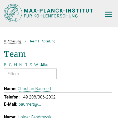
Hauptinhalt
IT Abteilung
Team IT Abteilung
Team
B
C
H
N
R
S
W
Alle
Christian Baumert
+49 208/306-2002
baumert@...
Holger Cendrowski