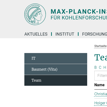
Hauptinhalt
AKTUELLES
INSTITUT
FORSCHUN
Startseite
Te
IT
B
C
H
Baumert (Vita)
Team
Name
Christi
Holger