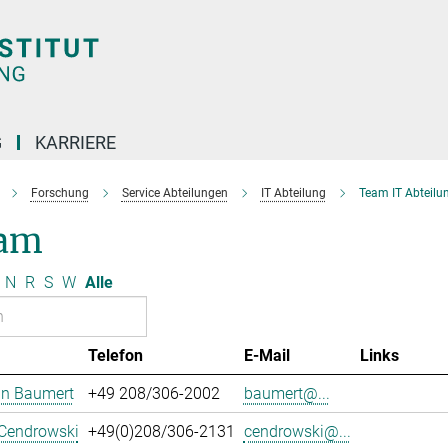
G
KARRIERE
Forschung
Service Abteilungen
IT Abteilung
Team IT Abteilu
am
N
R
S
W
Alle
Telefon
E-Mail
Links
an Baumert
+49 208/306-2002
baumert@...
 Cendrowski
+49(0)208/306-2131
cendrowski@...