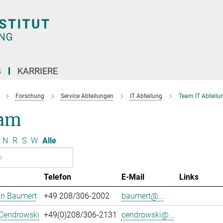
G
KARRIERE
Forschung
Service Abteilungen
IT Abteilung
Team IT Abteilu
am
N
R
S
W
Alle
Telefon
E-Mail
Links
an Baumert
+49 208/306-2002
baumert@...
 Cendrowski
+49(0)208/306-2131
cendrowski@...