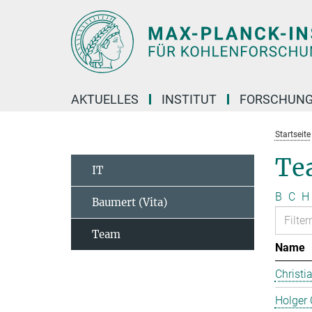
Hauptinhalt
AKTUELLES
INSTITUT
FORSCHUN
Startseite
Te
IT
B
C
H
Baumert (Vita)
Team
Name
Christi
Holger