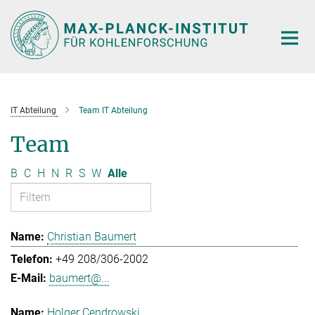
Hauptinhalt
IT Abteilung
Team IT Abteilung
Team
B
C
H
N
R
S
W
Alle
Christian Baumert
+49 208/306-2002
baumert@...
Holger Cendrowski