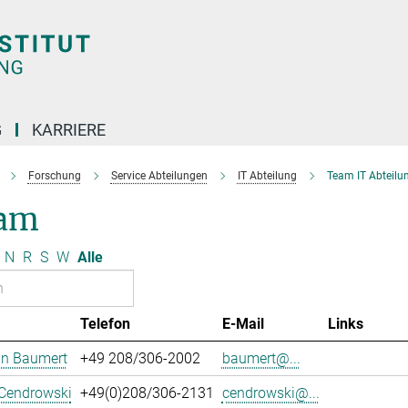
G
KARRIERE
Forschung
Service Abteilungen
IT Abteilung
Team IT Abteilu
am
N
R
S
W
Alle
Telefon
E-Mail
Links
an Baumert
+49 208/306-2002
baumert@...
 Cendrowski
+49(0)208/306-2131
cendrowski@...