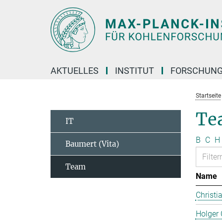
Hauptinhalt
AKTUELLES
INSTITUT
FORSCHUN
Startseite
Te
IT
B
C
H
Baumert (Vita)
Team
Name
Christi
Holger