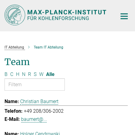
Hauptinhalt
IT Abteilung
Team IT Abteilung
Team
B
C
H
N
R
S
W
Alle
Christian Baumert
+49 208/306-2002
baumert@...
Holger Cendrowski