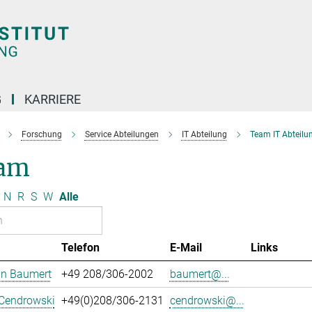
G
KARRIERE
Forschung
Service Abteilungen
IT Abteilung
Team IT Abteilu
am
N
R
S
W
Alle
Telefon
E-Mail
Links
an Baumert
+49 208/306-2002
baumert@...
 Cendrowski
+49(0)208/306-2131
cendrowski@...