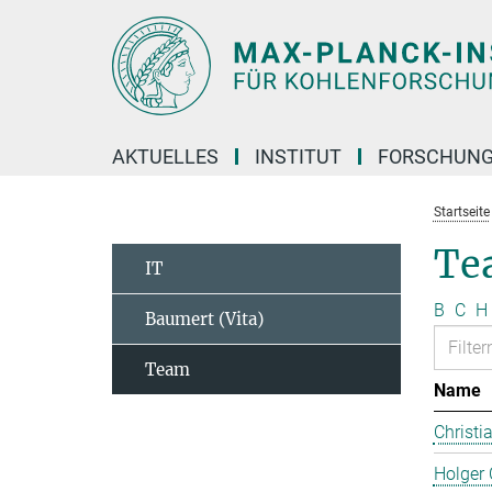
Hauptinhalt
AKTUELLES
INSTITUT
FORSCHUN
Startseite
Te
IT
B
C
H
Baumert (Vita)
Team
Name
Christi
Holger