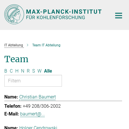
Hauptinhalt
IT Abteilung
Team IT Abteilung
Team
B
C
H
N
R
S
W
Alle
Christian Baumert
+49 208/306-2002
baumert@...
Holger Cendrowski