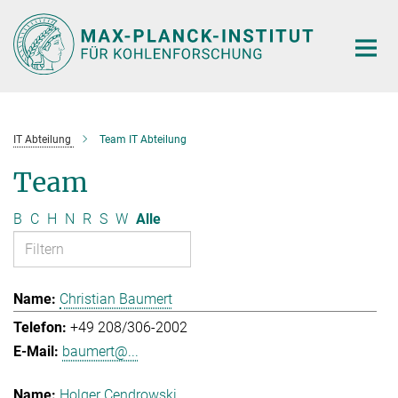
Hauptinhalt
IT Abteilung
Team IT Abteilung
Team
B
C
H
N
R
S
W
Alle
Christian Baumert
+49 208/306-2002
baumert@...
Holger Cendrowski