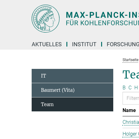
Hauptinhalt
AKTUELLES
INSTITUT
FORSCHUN
Startseite
Te
IT
B
C
H
Baumert (Vita)
Team
Name
Christi
Holger