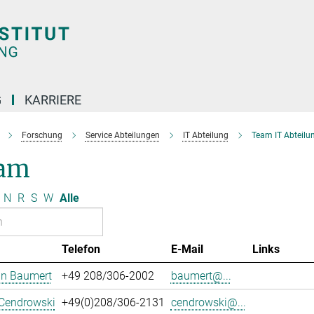
G
KARRIERE
Forschung
Service Abteilungen
IT Abteilung
Team IT Abteilu
am
N
R
S
W
Alle
Telefon
E-Mail
Links
an Baumert
+49 208/306-2002
baumert@...
 Cendrowski
+49(0)208/306-2131
cendrowski@...