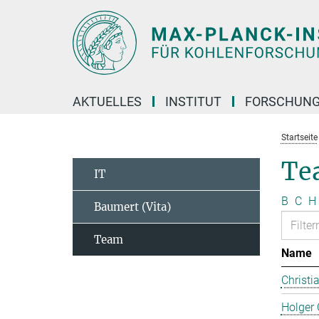
Hauptinhalt
AKTUELLES
INSTITUT
FORSCHUN
Startseite
Te
IT
B
C
H
Baumert (Vita)
Team
Name
Christi
Holger