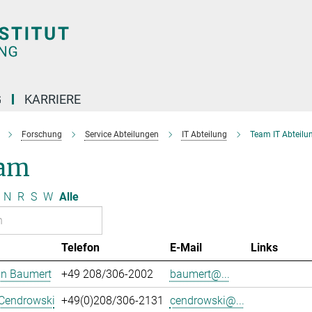
G
KARRIERE
Forschung
Service Abteilungen
IT Abteilung
Team IT Abteilu
am
N
R
S
W
Alle
Telefon
E-Mail
Links
an Baumert
+49 208/306-2002
baumert@...
 Cendrowski
+49(0)208/306-2131
cendrowski@...