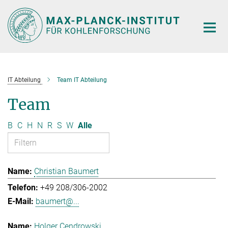
Hauptinhalt
IT Abteilung
Team IT Abteilung
Team
B
C
H
N
R
S
W
Alle
Christian Baumert
+49 208/306-2002
baumert@...
Holger Cendrowski