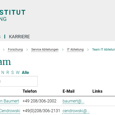
G
KARRIERE
Forschung
Service Abteilungen
IT Abteilung
Team IT Abteilu
am
N
R
S
W
Alle
Telefon
E-Mail
Links
an Baumert
+49 208/306-2002
baumert@...
 Cendrowski
+49(0)208/306-2131
cendrowski@...