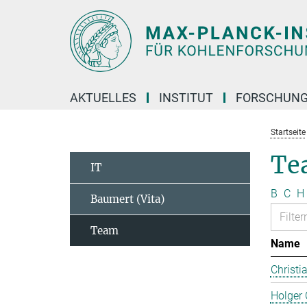
Hauptinhalt
AKTUELLES
INSTITUT
FORSCHUN
Startseite
Te
IT
B
C
H
Baumert (Vita)
Team
Name
Christi
Holger