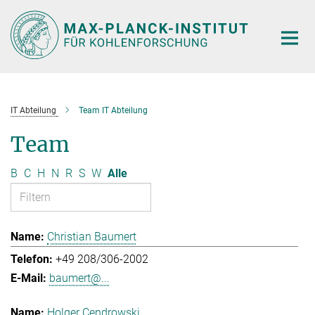
Hauptinhalt
IT Abteilung
Team IT Abteilung
Team
B
C
H
N
R
S
W
Alle
Christian Baumert
+49 208/306-2002
baumert@...
Holger Cendrowski