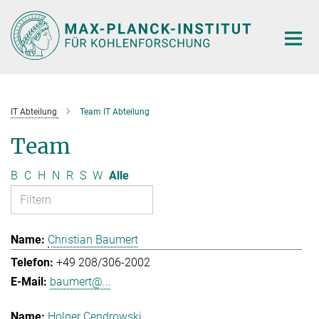
Hauptinhalt
IT Abteilung
Team IT Abteilung
Team
B
C
H
N
R
S
W
Alle
Christian Baumert
+49 208/306-2002
baumert@...
Holger Cendrowski