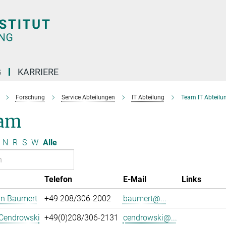
G
KARRIERE
Forschung
Service Abteilungen
IT Abteilung
Team IT Abteilu
am
N
R
S
W
Alle
Telefon
E-Mail
Links
an Baumert
+49 208/306-2002
baumert@...
 Cendrowski
+49(0)208/306-2131
cendrowski@...