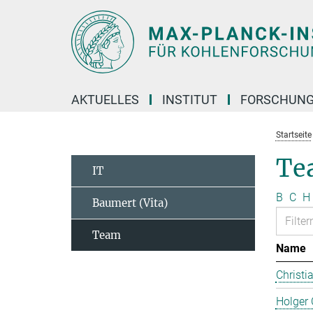
Hauptinhalt
AKTUELLES
INSTITUT
FORSCHUN
Startseite
Te
IT
B
C
H
Baumert (Vita)
Team
Name
Christi
Holger