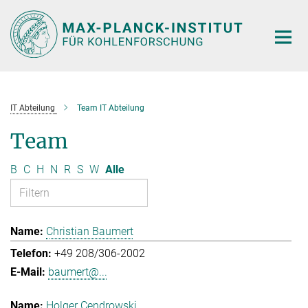
Hauptinhalt
IT Abteilung
Team IT Abteilung
Team
B
C
H
N
R
S
W
Alle
Christian Baumert
+49 208/306-2002
baumert@...
Holger Cendrowski