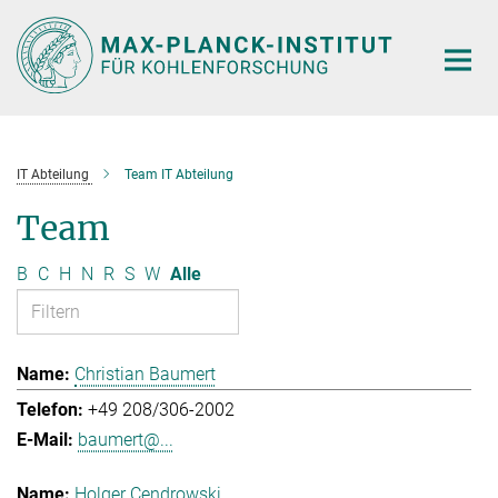
Hauptinhalt
IT Abteilung
Team IT Abteilung
Team
B
C
H
N
R
S
W
Alle
Christian Baumert
+49 208/306-2002
baumert@...
Holger Cendrowski