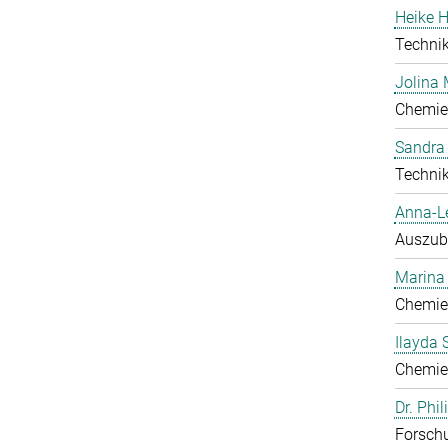
Heike H
Technik
Jolina 
Chemie
Sandra
Technik
Anna-L
Auszub
Marina
Chemie
Ilayda 
Chemie
Dr. Phi
Forschu