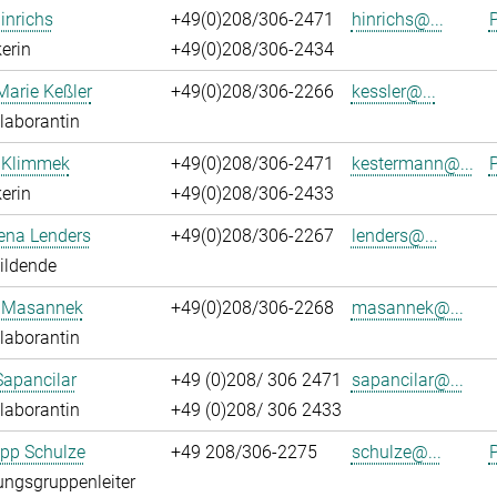
inrichs
+49(0)208/306-2471
hinrichs@...
P
erin
+49(0)208/306-2434
Marie Keßler
+49(0)208/306-2266
kessler@...
laborantin
 Klimmek
+49(0)208/306-2471
kestermann@...
P
erin
+49(0)208/306-2433
ena Lenders
+49(0)208/306-2267
lenders@...
ildende
 Masannek
+49(0)208/306-2268
masannek@...
laborantin
Sapancilar
+49 (0)208/ 306 2471
sapancilar@...
laborantin
+49 (0)208/ 306 2433
lipp Schulze
+49 208/306-2275
schulze@...
P
ngsgruppenleiter