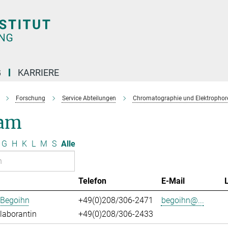
G
KARRIERE
Forschung
Service Abteilungen
Chromatographie und Elektrophor
am
G
H
K
L
M
S
Alle
Telefon
E-Mail
 Begoihn
+49(0)208/306-2471
begoihn@...
laborantin
+49(0)208/306-2433