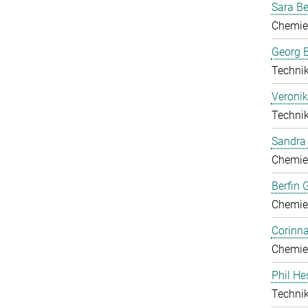
Sara B
Chemie
Georg B
Technik
Veronik
Technik
Sandra 
Chemie
Berfin 
Chemie
Corinn
Chemie
Phil He
Technik