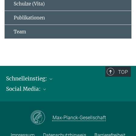
Schulze (Vita)
Publikationen
Team
TOP
Schnelleinstieg:
Social Media:
Publikationen
Max-Planck-Gesellschaft
Facebook
Kontakt und Anfahrtsbeschreibung
Instagram
Max-Planck-Gesellschaft
LinkedIN
Youtube
Impressum
Datenschutzhinweis
Barrierefreiheit