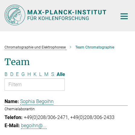
Hauptinhalt
Chromatographie und Elektrophorese
Team Chromatographie
Team
B
D
E
G
H
K
L
M
S
Alle
Sophia Begoihn
Chemielaborantin
+49(0)208/306-2471
+49(0)208/306-2433
begoihn@...